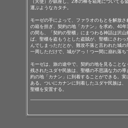
（天使）が鎮座し、2本の棒を箱尾についてる
運ぶようなカタチ。
モーゼの手によって、ファラオのもとを解放さ
の箱を担ぎ、契約の地「カナン」を求め、40
の間も、「契約の聖櫃」にまつわる神話は沢山
ば、聖櫃を盗もうとした盗賊が、聖櫃にさわっ
んでしまっただとか、難攻不落と言われた城の
一周しただけで、城がアっ！つー間に崩れ落ち
モーゼは、旅の途中で、契約の地を見ることな
残されたユダヤ民族は、聖櫃の不思議な力の導
約の地「カナン」に到着することができる。実
ある。ついにカナンに到着したユダヤ民族は、
聖櫃を安置する。