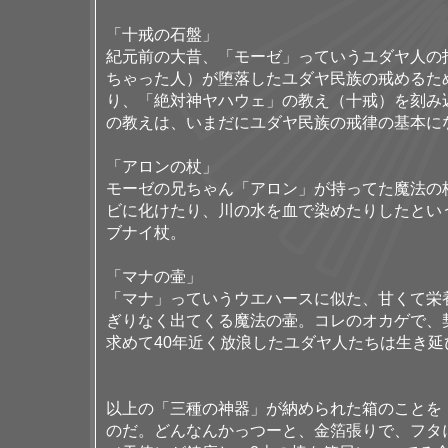
「十戒の石盤」
紀元前の大昔、「モーゼ」っていうユダヤ人の
ちゃった人）が堕落したユダヤ民族の戒めるた
り、「絶対神ヤハウェ」の教え（十戒）を刻み
の教えは、いまだにユダヤ民族の戒律の基本に
「アロンの杖」
モーゼの兄ちゃん「アロン」が持ってた魔法の
ビに化けたり、川の水を血で染めたりしたとい
ブナイ杖。
「マナの壷」
「マナ」っていうウエハースに似た、甘くて栄
ぎりなく出てくる魔法の壷。コレのオカゲで、
求めて40年近く放浪したユダヤ人たちは生き延
以上の「三種の神器」が納められた箱のことを
のだ。どんなんかっつーと、金箔張りで、フタ