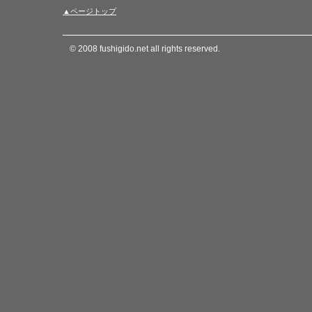
▲ページトップ
© 2008 fushigido.net all rights reserved.